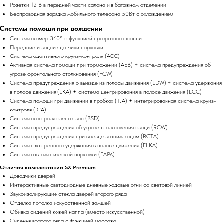
Розетки 12 В в передней части салона и в багажном отделении
Беспроводная зарядка мобильного телефона 50Вт с охлаждением
Системы помощи при вождении
Система камер 360° с функцией прозрачного шасси
Передние и задние датчики парковки
Система адаптивного круиз-контроля (ACC)
Активная система помощи при торможении (AEB) + система предупреждения об
угрозе фронтального столкновения (FCW)
Система предупреждения о выезде из полосы движения (LDW) + система удержания
в полосе движения (LKA) + система центрирования в полосе движения (LCC)
Система помощи при движении в пробках (TJA) + интегрированная система круиз-
контроля (ICA)
Система контроля слепых зон (BSD)
Система предупреждения об угрозе столкновения сзади (RCW)
Система предупреждения при выезде задним ходом (RCTA)
Система экстренного удержания в полосе движения (ELKA)
Система автоматической парковки (FAPA)
Отличия комплектации SX Premium
Доводчики дверей
Интерактивные светодиодные дневные ходовые огни со световой линией
Звукоизолирующие стекла дверей второго ряда
Отделка потолка искусственной замшей
Обивка сидений кожей наппа (вместо искусственной)
Сиденья второго ряда с функцией массажа