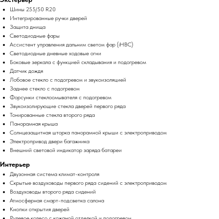
Шины 255/50 R20
Интегрированные ручки дверей
Защита днища
Светодиодные фары
Ассистент управления дальним светом фар (iHBC)
Светодиодные дневные ходовые огни
Боковые зеркала с функцией складывания и подогревом
Датчик дождя
Лобовое стекло с подогревом и звукоизоляцией
Заднее стекло с подогревом
Форсунки стеклоомывателя с подогревом
Звукоизолирующие стекла дверей первого ряда
Тонированные стекла второго ряда
Панорамная крыша
Солнцезащитная шторка панорамной крыши с электроприводом
Электропривод двери багажника
Внешний световой индикатор заряда батареи
Интерьер
Двузонная система климат-контроля
Скрытые воздуховоды первого ряда сидений с электроприводом
Воздуховоды второго ряда сидений
Атмосферная смарт-подсветка салона
Кнопки открытия дверей
Рулевое колесо с кожаной отделкой и подогревом