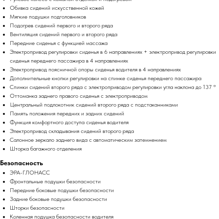
Обивка сидений искусственной кожей
Мягкие подушки подголовников
Подогрев сидений первого и второго ряда
Вентиляция сидений первого и второго ряда
Передние сиденья с функцией массажа
Электропривод регулировки сиденья в 6 направлениях + электропривод регулировки
сиденья переднего пассажира в 4 направлениях
Электропривод поясничной опоры сиденья водителя в 4 направлениях
Дополнительные кнопки регулировки на спинке сиденья переднего пассажира
Спинки сидений второго ряда с электроприводом регулировки угла наклона до 137 °
Оттоманка заднего правого сиденья с электроприводом
Центральный подлокотник сидений второго ряда с подстаканниками
Память положения передних и задних сидений
Функция комфортного доступа сиденья водителя
Электропривод складывания сидений второго ряда
Салонное зеркало заднего вида с автоматическим затемнением
Шторка багажного отделения
Безопасность
ЭРА-ГЛОНАСС
Фронтальные подушки безопасности
Передние боковые подушки безопасности
Задние боковые подушки безопасности
Шторки безопасности
Коленная подушка безопасности водителя