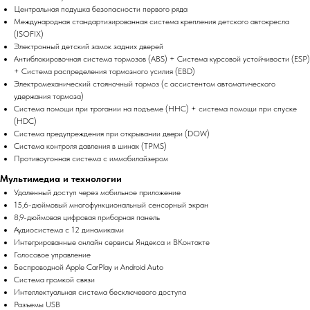
Центральная подушка безопасности первого ряда
Международная стандартизированная система крепления детского автокресла
(ISOFIX)
Электронный детский замок задних дверей
Антиблокировочная система тормозов (ABS) + Система курсовой устойчивости (ESP)
+ Система распределения тормозного усилия (EBD)
Электромеханический стояночный тормоз (с ассистентом автоматического
удержания тормоза)
Система помощи при трогании на подъеме (HHC) + система помощи при спуске
(HDC)
Система предупреждения при открывании двери (DOW)
Система контроля давления в шинах (TPMS)
Противоугонная система с иммобилайзером
Мультимедиа и технологии
Удаленный доступ через мобильное приложение
15,6-дюймовый многофункциональный сенсорный экран
8,9-дюймовая цифровая приборная панель
Аудиосистема с 12 динамиками
Интегрированные онлайн сервисы Яндекса и ВКонтакте
Голосовое управление
Беспроводной Apple CarPlay и Android Auto
Система громкой связи
Интеллектуальная система бесключевого доступа
Разъемы USB