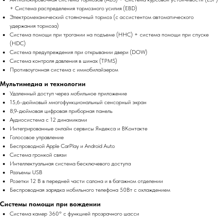
+ Система распределения тормозного усилия (EBD)
Электромеханический стояночный тормоз (с ассистентом автоматического
удержания тормоза)
Система помощи при трогании на подъеме (HHC) + система помощи при спуске
(HDC)
Система предупреждения при открывании двери (DOW)
Система контроля давления в шинах (TPMS)
Противоугонная система с иммобилайзером
Мультимедиа и технологии
Удаленный доступ через мобильное приложение
15,6-дюймовый многофункциональный сенсорный экран
8,9-дюймовая цифровая приборная панель
Аудиосистема с 12 динамиками
Интегрированные онлайн сервисы Яндекса и ВКонтакте
Голосовое управление
Беспроводной Apple CarPlay и Android Auto
Система громкой связи
Интеллектуальная система бесключевого доступа
Разъемы USB
Розетки 12 В в передней части салона и в багажном отделении
Беспроводная зарядка мобильного телефона 50Вт с охлаждением
Системы помощи при вождении
Система камер 360° с функцией прозрачного шасси