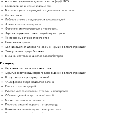
Ассистент управления дальним светом фар (iHBC)
Светодиодные дневные ходовые огни
Боковые зеркала с функцией складывания и подогревом
Датчик дождя
Лобовое стекло с подогревом и звукоизоляцией
Заднее стекло с подогревом
Форсунки стеклоомывателя с подогревом
Звукоизолирующие стекла дверей первого ряда
Тонированные стекла второго ряда
Панорамная крыша
Солнцезащитная шторка панорамной крыши с электроприводом
Электропривод двери багажника
Внешний световой индикатор заряда батареи
Интерьер
Двузонная система климат-контроля
Скрытые воздуховоды первого ряда сидений с электроприводом
Воздуховоды второго ряда сидений
Атмосферная смарт-подсветка салона
Кнопки открытия дверей
Рулевое колесо с кожаной отделкой и подогревом
Обивка сидений искусственной кожей
Мягкие подушки подголовников
Подогрев сидений первого и второго ряда
Вентиляция сидений первого и второго ряда