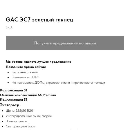
GAC ЭС7 зеленый глянец
SKU:
Получить предложение по акции
Мы готовы сделать лучшее предложение
Позвоните прямо сейчас
Выгодный trade-in
В наличии и с ПТС
Не навязываем ДОПы, страховки жизни и прочие карты помощи
Комплектация ST
Отличия комплектации SX Premium
Комплектация ST
Экстерьер
Шины 255/50 R20
Интегрированные ручки дверей
Защита днища
Светодиодные фары