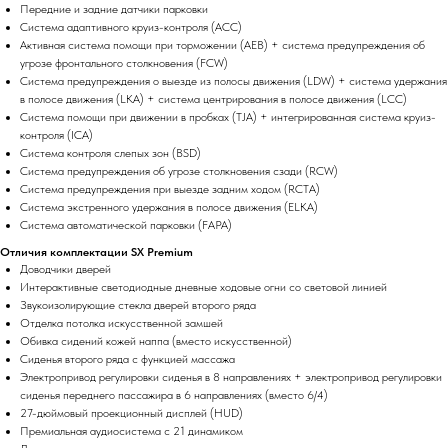
Передние и задние датчики парковки
Система адаптивного круиз-контроля (ACC)
Активная система помощи при торможении (AEB) + система предупреждения об
угрозе фронтального столкновения (FCW)
Система предупреждения о выезде из полосы движения (LDW) + система удержания
в полосе движения (LKA) + система центрирования в полосе движения (LCC)
Система помощи при движении в пробках (TJA) + интегрированная система круиз-
контроля (ICA)
Система контроля слепых зон (BSD)
Система предупреждения об угрозе столкновения сзади (RCW)
Система предупреждения при выезде задним ходом (RCTA)
Система экстренного удержания в полосе движения (ELKA)
Система автоматической парковки (FAPA)
Отличия комплектации SX Premium
Доводчики дверей
Интерактивные светодиодные дневные ходовые огни со световой линией
Звукоизолирующие стекла дверей второго ряда
Отделка потолка искусственной замшей
Обивка сидений кожей наппа (вместо искусственной)
Сиденья второго ряда с функцией массажа
Электропривод регулировки сиденья в 8 направлениях + электропривод регулировки
сиденья переднего пассажира в 6 направлениях (вместо 6/4)
27-дюймовый проекционный дисплей (HUD)
Премиальная аудиосистема с 21 динамиком