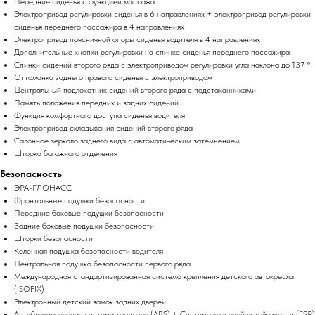
Передние сиденья с функцией массажа
Электропривод регулировки сиденья в 6 направлениях + электропривод регулировки
сиденья переднего пассажира в 4 направлениях
Электропривод поясничной опоры сиденья водителя в 4 направлениях
Дополнительные кнопки регулировки на спинке сиденья переднего пассажира
Спинки сидений второго ряда с электроприводом регулировки угла наклона до 137 °
Оттоманка заднего правого сиденья с электроприводом
Центральный подлокотник сидений второго ряда с подстаканниками
Память положения передних и задних сидений
Функция комфортного доступа сиденья водителя
Электропривод складывания сидений второго ряда
Салонное зеркало заднего вида с автоматическим затемнением
Шторка багажного отделения
Безопасность
ЭРА-ГЛОНАСС
Фронтальные подушки безопасности
Передние боковые подушки безопасности
Задние боковые подушки безопасности
Шторки безопасности
Коленная подушка безопасности водителя
Центральная подушка безопасности первого ряда
Международная стандартизированная система крепления детского автокресла
(ISOFIX)
Электронный детский замок задних дверей
Антиблокировочная система тормозов (ABS) + Система курсовой устойчивости (ESP)