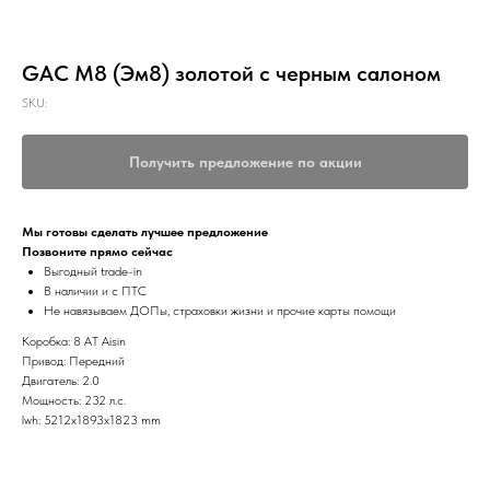
GAC M8 (Эм8) золотой с черным салоном
SKU:
Получить предложение по акции
Мы готовы сделать лучшее предложение
Позвоните прямо сейчас
Выгодный trade-in
В наличии и с ПТС
Не навязываем ДОПы, страховки жизни и прочие карты помощи
Коробка: 8 AT Aisin
Привод: Передний
Двигатель: 2.0
Мощность: 232 л.с.
lwh: 5212x1893x1823 mm